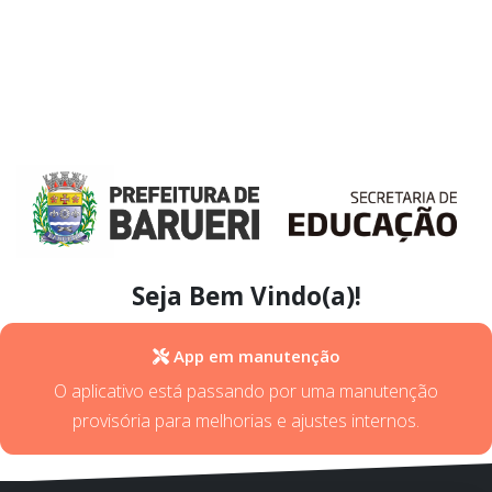
Seja Bem Vindo(a)!
App em manutenção
O aplicativo está passando por uma manutenção
provisória para melhorias e ajustes internos.